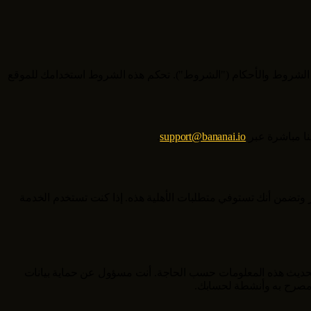
هذه الشروط والأحكام ("الشروط"). تحكم هذه الشروط استخدامك للموقع
نا مباشرة عبر
support@bananai.io
.
الخدمة، فإنك تقر وتضمن أنك تستوفي متطلبات الأهلية هذه. إذا كنت تستخدم الخدمة
وتحديث هذه المعلومات حسب الحاجة. أنت مسؤول عن حماية بيانات
 مصرح به وأنشطة لحسابك.