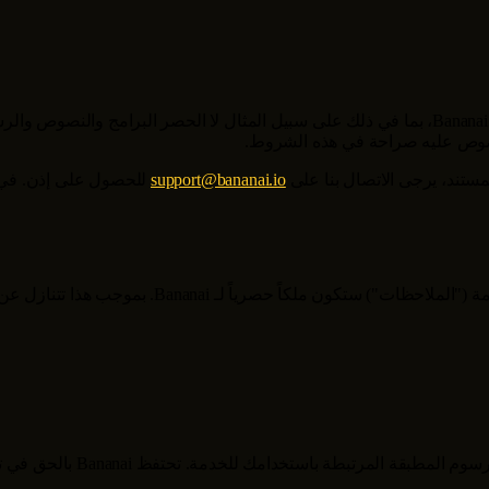
Bananai
، بما في ذلك على سبيل المثال لا الحصر البرامج والنصوص والر
 منصوص عليه صراحة في هذه الشروط.
مستند، يرجى الاتصال بنا على
support@bananai.io
للحصول على إذن. في ح
مة ("الملاحظات") ستكون ملكاً حصرياً لـ
Bananai
. بموجب هذا تتنازل عن
رسوم المطبقة المرتبطة باستخدامك للخدمة. تحتفظ
Bananai
بالحق في ت