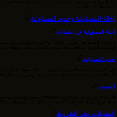
عند الإنهاء، ستنتهي جميع التراخيص الممنوحة لك بموجب هذه الشروط ع
بالدفع والملكية الفكرية.
إخلاء المسؤولية وحدود المسؤولية
إخلاء المسؤولية عن الضمانات
يتم تقديم الخدمة على أساس "كما هي" و"حسب التوفر" دون أي ضمانات 
المكونات الضارة. إلى أقصى حد يسمح به القانون، تتنصل
Bananai
من جمي
حدود المسؤولية
إلى أقصى حد يسمح به القانون، لن تكون
Bananai
مسؤولة عن أي أضرار غي
المتعلقة به، سواء كانت مبنية على ضمان أو عقد أو ضرر أو أي نظرية ق
التعويض
أنت توافق على تعويض ودفاع وحماية
Bananai
ومسؤوليها ومديريها وموظ
شكل من الأشكال باستخدامك للخدمة أو انتهاكك لهذه الشروط أو انتها
التعديلات على الشروط