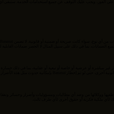
لى الفور، ويجب عليك التوقف عن جميع استخدامات الخدمة. ستبقى أي حقو
من أي نوع، سواء كانت صريحة أو ضمنية أو قانونية. لا تضمن
Bananai
ع الضمانات، بما في ذلك على سبيل المثال لا الحصر ضمانات القابلية ل
ر مباشرة أو عرضية أو خاصة أو تبعية أو عقابية، بما في ذلك خسارة الأر
انونية أخرى، حتى لو تم إخطار
Bananai
بإمكانية حدوث مثل هذه الأضرار.
فيها ووكلائها من وضد أي مطالبات ومسؤوليات وأضرار وخسائر ونفقات، ب
كك لأي ملكية فكرية أو حقوق أخرى لأي طرف ثالث.