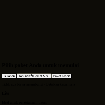
Alur Kerja yang Memperhatikan Audio
Pengujian Lebih Cepat untuk Video Bentuk Pendek
Pilih paket Anda untuk memulai
Bulanan
Tahunan
Hemat 50%
Paket Kredit
Tidak ada biaya tersembunyi · Batalkan kapan saja
Lite
Ideal untuk penggunaan ringan