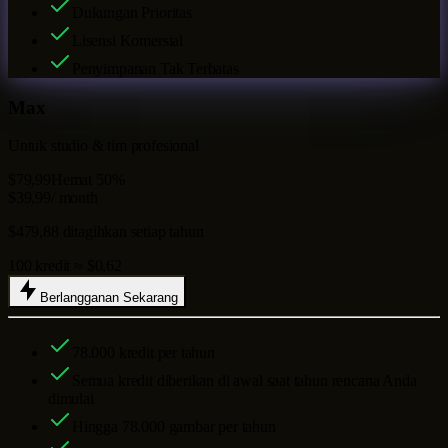
Dukungan Prioritas
Lisensi Komersial
Penyimpanan Tak Terbatas
Max
Untuk studio & tim profesional
$79,99
Hemat 50%
$39,99
/ month
$479,88 ditagihkan setiap tahun
100 kredit ≈ $0,62
Berlangganan Sekarang
78.000
kredit per tahun
Semua kredit diberikan di awal saat tahun rencana Anda
dimulai
Hingga
78.000
gambar per tahun