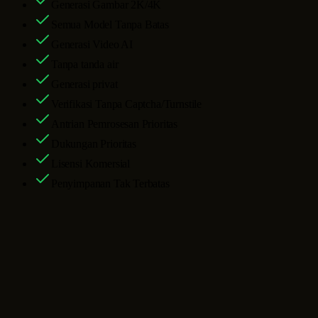
Generasi Gambar 2K/4K
Semua Model Tanpa Batas
Generasi Video AI
Tanpa tanda air
Generasi privat
Verifikasi Tanpa Captcha/Turnstile
Antrian Pemrosesan Prioritas
Dukungan Prioritas
Lisensi Komersial
Penyimpanan Tak Terbatas
FAQ Generator Video AI
Apa yang bisa dibuat oleh generator video AI ini?