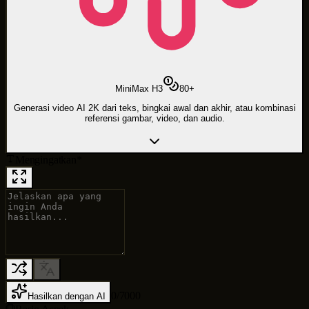
MiniMax H3
80
+
Generasi video AI 2K dari teks, bingkai awal dan akhir, atau kombinasi
referensi gambar, video, dan audio.
Mengingatkan
*
0
/
7000
Hasilkan dengan AI