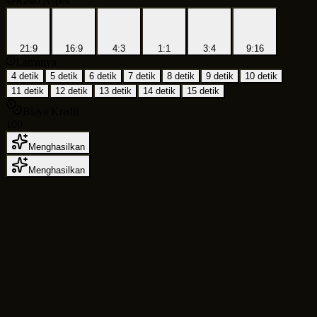
Rasio Aspek
21:9
16:9
4:3
1:1
3:4
9:16
Lamanya
4 detik
5 detik
6 detik
7 detik
8 detik
9 detik
10 detik
11 detik
12 detik
13 detik
14 detik
15 detik
Biaya Kredit
100
Menghasilkan
Menghasilkan
Generator Video AI
untuk Teks ke Video,
Gambar ke Video, dan Produksi Bentuk
Pendek