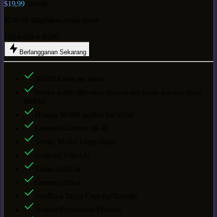
$19,99
/ month
$239,88 ditagihkan setiap tahun
100 kredit ≈ $0,80
Berlangganan Sekarang
30.000
kredit per tahun
Semua kredit diberikan di awal saat tahun rencana Anda
dimulai
Hingga
30.000
gambar per tahun
Generasi Gambar 2K/4K
Semua Model Tanpa Batas
Generasi Video AI
Tanpa tanda air
Generasi privat
Verifikasi Tanpa Captcha/Turnstile
Antrian Pemrosesan Prioritas