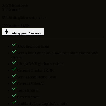
$8.99
Hemat 50%
$4.49
/ month
$53,88 ditagihkan setiap tahun
100 kredit ≈ $1,50
Berlangganan Sekarang
3.600
kredit per tahun
Semua kredit diberikan di awal saat tahun rencana Anda
dimulai
Hingga
3.600
gambar per tahun
Generasi Gambar 2K/4K
Semua Model Tanpa Batas
Generasi Video AI
Tanpa tanda air
Generasi privat
Verifikasi Tanpa Captcha/Turnstile