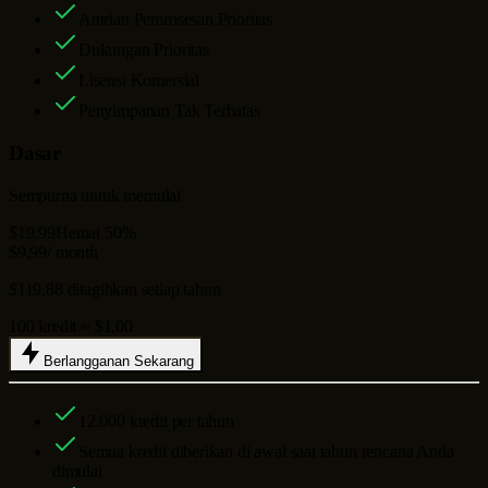
Antrian Pemrosesan Prioritas
Dukungan Prioritas
Lisensi Komersial
Penyimpanan Tak Terbatas
Dasar
Sempurna untuk memulai
$19,99
Hemat 50%
$9,99
/ month
$119,88 ditagihkan setiap tahun
100 kredit ≈ $1,00
Berlangganan Sekarang
12.000
kredit per tahun
Semua kredit diberikan di awal saat tahun rencana Anda
dimulai