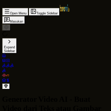
Open Menu
Toggle Sidebar
Masukan
Expand
Sidebar
Generator Video AI - Buat
Video dari Teks atau Gambar