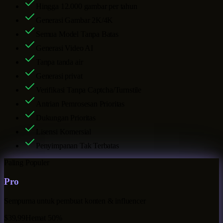
Hingga
12.000
gambar per tahun
Generasi Gambar 2K/4K
Semua Model Tanpa Batas
Generasi Video AI
Tanpa tanda air
Generasi privat
Verifikasi Tanpa Captcha/Turnstile
Antrian Pemrosesan Prioritas
Dukungan Prioritas
Lisensi Komersial
Penyimpanan Tak Terbatas
Paling Populer
Pro
Sempurna untuk pembuat konten & influencer
$39,99
Hemat 50%