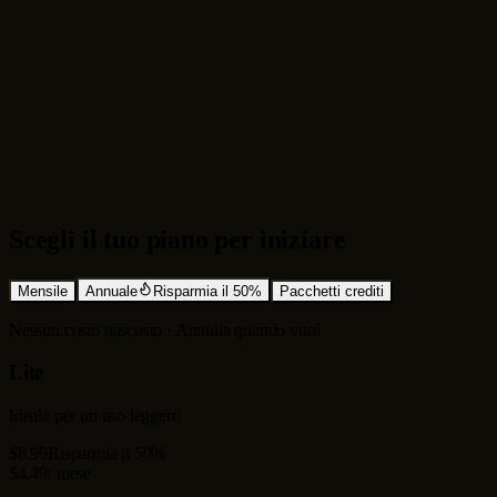
Test più rapidi per video in formato breve
Scegli il tuo piano per iniziare
Mensile
Annuale
Risparmia il 50%
Pacchetti crediti
Nessun costo nascosto · Annulla quando vuoi
Lite
Ideale per un uso leggero
$8.99
Risparmia il 50%
$4.49
/ mese