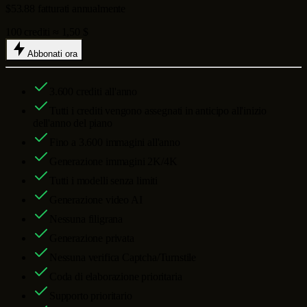
$53.88 fatturati annualmente
100 crediti ≈ 1,50 $
Abbonati ora
3.600
crediti all'anno
Tutti i crediti vengono assegnati in anticipo all'inizio
dell'anno del piano
Fino a
3.600
immagini all'anno
Generazione immagini 2K/4K
Tutti i modelli senza limiti
Generazione video AI
Nessuna filigrana
Generazione privata
Nessuna verifica Captcha/Turnstile
Coda di elaborazione prioritaria
Supporto prioritario