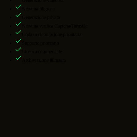
Generazione video AI
Nessuna filigrana
Generazione privata
Nessuna verifica Captcha/Turnstile
Coda di elaborazione prioritaria
Supporto prioritario
Licenza commerciale
Archiviazione illimitata
Domande frequenti sul generatore video
AI
Cosa può creare questo generatore video AI?