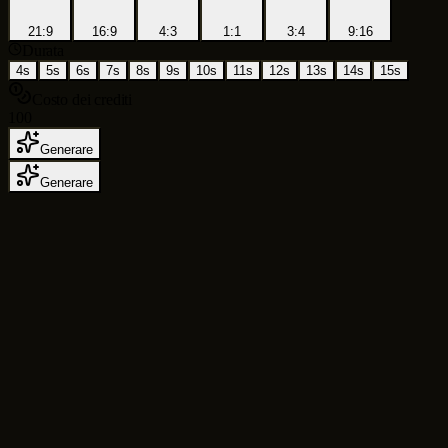
21:9
16:9
4:3
1:1
3:4
9:16
Durata
4s
5s
6s
7s
8s
9s
10s
11s
12s
13s
14s
15s
Costo dei crediti
100
Generare
Generare
AI Generatore video
per la produzione di
testo in video, immagine in video e brevi
formati