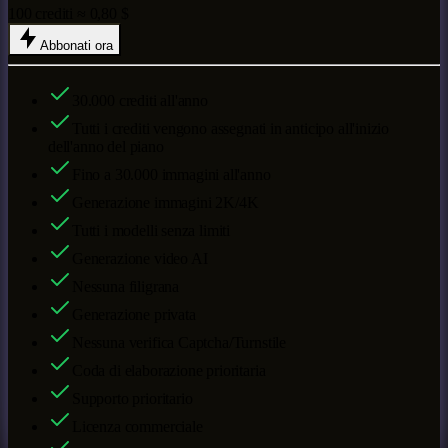
100 crediti ≈ 0,80 $
Abbonati ora
30.000
crediti all'anno
Tutti i crediti vengono assegnati in anticipo all'inizio
dell'anno del piano
Fino a
30.000
immagini all'anno
Generazione immagini 2K/4K
Tutti i modelli senza limiti
Generazione video AI
Nessuna filigrana
Generazione privata
Nessuna verifica Captcha/Turnstile
Coda di elaborazione prioritaria
Supporto prioritario
Licenza commerciale