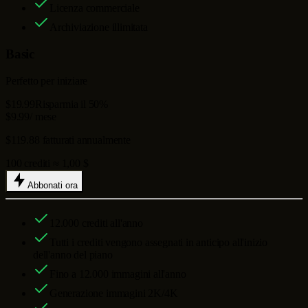
Licenza commerciale
Archiviazione illimitata
Basic
Perfetto per iniziare
$19.99
Risparmia il 50%
$9.99
/ mese
$119.88 fatturati annualmente
100 crediti ≈ 1,00 $
Abbonati ora
12.000
crediti all'anno
Tutti i crediti vengono assegnati in anticipo all'inizio
dell'anno del piano
Fino a
12.000
immagini all'anno
Generazione immagini 2K/4K