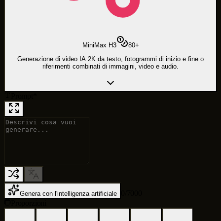
MiniMax H3
80
+
Generazione di video IA 2K da testo, fotogrammi di inizio e fine o
riferimenti combinati di immagini, video e audio.
Prompt
*
0
/
7000
Genera con l'intelligenza artificiale
Proporzioni