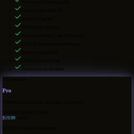
Tutti i modelli senza limiti
Generazione video AI
Nessuna filigrana
Generazione privata
Nessuna verifica Captcha/Turnstile
Coda di elaborazione prioritaria
Supporto prioritario
Licenza commerciale
Archiviazione illimitata
Più popolare
Pro
Perfetto per creator di contenuti e influencer
$39.99
Risparmia il 50%
$19.99
/ mese
$239.88 fatturati annualmente