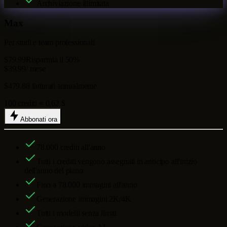
Archiviazione illimitata
Max
Per studi e team professionali
$79.99
Risparmia il 50%
$39.99
/ mese
$479.88 fatturati annualmente
100 crediti ≈ 0,62 $
Abbonati ora
78.000
crediti all'anno
Tutti i crediti vengono assegnati in anticipo all'inizio
dell'anno del piano
Fino a
78.000
immagini all'anno
Generazione immagini 2K/4K
Tutti i modelli senza limiti