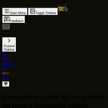
Open Menu
Toggle Sidebar
Feedback
Expand
Sidebar
Generatore video AI: crea video
da testo o immagini online