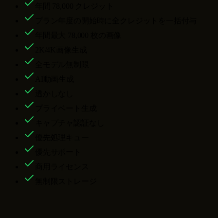
年間
78,000
クレジット
プラン年度の開始時に全クレジットを一括付与
年間最大
78,000
枚の画像
2K/4K画像生成
全モデル無制限
AI動画生成
透かしなし
プライベート生成
キャプチャ認証なし
優先処理キュー
優先サポート
商用ライセンス
無制限ストレージ