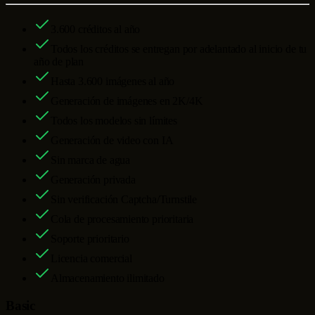
3.600
créditos al año
Todos los créditos se entregan por adelantado al inicio de tu
año de plan
Hasta
3.600
imágenes al año
Generación de imágenes en 2K/4K
Todos los modelos sin límites
Generación de video con IA
Sin marca de agua
Generación privada
Sin verificación Captcha/Turnstile
Cola de procesamiento prioritaria
Soporte prioritario
Licencia comercial
Almacenamiento ilimitado
Basic