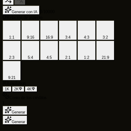
0
/
10000
Generar con IA
Relación de aspecto
1:1
9:16
16:9
3:4
4:3
3:2
2:3
5:4
4:5
2:1
1:2
21:9
9:21
Resolution
1K
2K
4K
Costo de los créditos
1
Generar
Generar