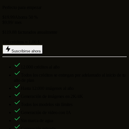
Perfecto para empezar
$19.99
Ahorra 50 %
$9.99
/ mes
$119.88 facturados anualmente
100 créditos ≈ 1,00 $
Suscribirse ahora
12.000
créditos al año
Todos los créditos se entregan por adelantado al inicio de tu
año de plan
Hasta
12.000
imágenes al año
Generación de imágenes en 2K/4K
Todos los modelos sin límites
Generación de video con IA
Sin marca de agua
Generación privada