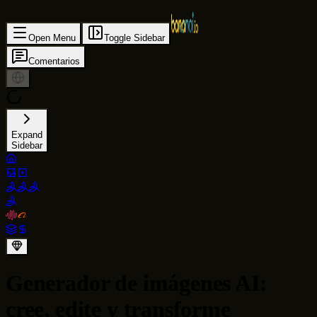
Open Menu
Toggle Sidebar
Comentarios
Expand
Sidebar
Generador de imágenes AI:
cree, edite y transforme