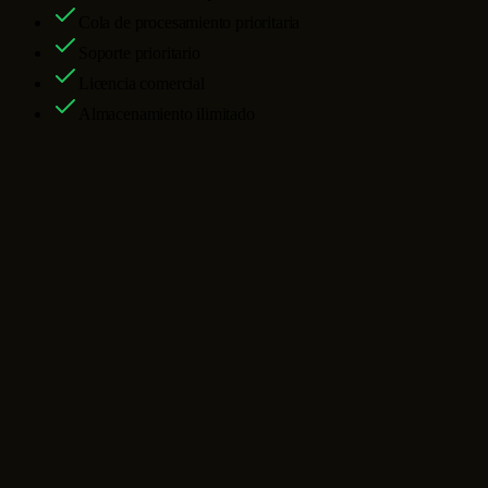
Cola de procesamiento prioritaria
Soporte prioritario
Licencia comercial
Almacenamiento ilimitado
Preguntas frecuentes sobre el generador
de imágenes AI
¿Qué puede crear este generador de imágenes de IA?
¿Puede este generador de imágenes con IA editar una foto existente?