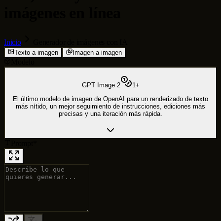
imágenes en línea
Inicio
Generador de imágenes con IA
Texto a imagen
Imagen a imagen
Modelo
GPT Image 2
1
+
El último modelo de imagen de OpenAI para un renderizado de texto
más nítido, un mejor seguimiento de instrucciones, ediciones más
precisas y una iteración más rápida.
Prompt
*