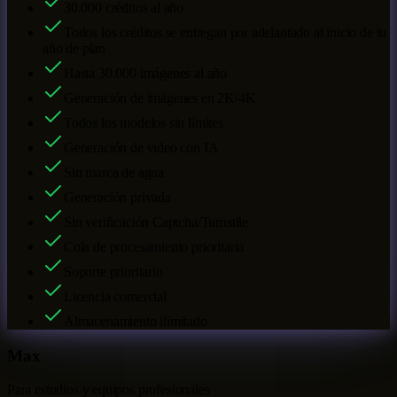
30.000
créditos al año
Todos los créditos se entregan por adelantado al inicio de tu
año de plan
Hasta
30.000
imágenes al año
Generación de imágenes en 2K/4K
Todos los modelos sin límites
Generación de video con IA
Sin marca de agua
Generación privada
Sin verificación Captcha/Turnstile
Cola de procesamiento prioritaria
Soporte prioritario
Licencia comercial
Almacenamiento ilimitado
Max
Para estudios y equipos profesionales