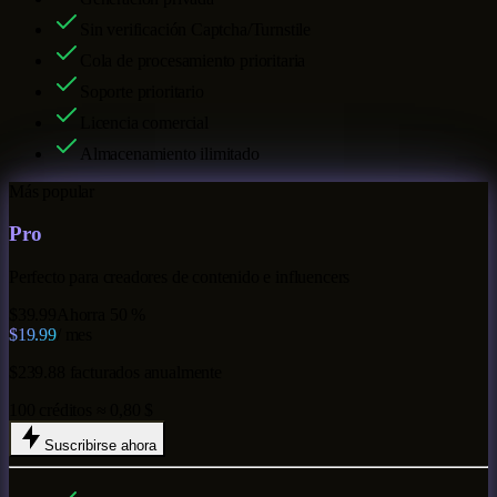
Sin verificación Captcha/Turnstile
Cola de procesamiento prioritaria
Soporte prioritario
Licencia comercial
Almacenamiento ilimitado
Más popular
Pro
Perfecto para creadores de contenido e influencers
$39.99
Ahorra 50 %
$19.99
/ mes
$239.88 facturados anualmente
100 créditos ≈ 0,80 $
Suscribirse ahora