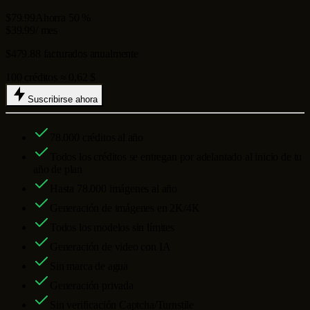
$79.99
Ahorra 50 %
$39.99
/ mes
$479.88 facturados anualmente
100 créditos ≈ 0,62 $
Suscribirse ahora
78.000
créditos al año
Todos los créditos se entregan por adelantado al inicio de tu
año de plan
Hasta
78.000
imágenes al año
Generación de imágenes en 2K/4K
Todos los modelos sin límites
Generación de video con IA
Sin marca de agua
Generación privada
Sin verificación Captcha/Turnstile