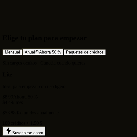
Uampliación y recuperación de detalles
Elige tu plan para empezar
Mensual
Anual
Ahorra 50 %
Paquetes de créditos
Sin cargos ocultos · Cancela cuando quieras
Lite
Ideal para empezar con uso ligero
$8.99
Ahorra 50 %
$4.49
/ mes
$53.88 facturados anualmente
100 créditos ≈ 1,50 $
Suscribirse ahora