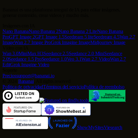
Bananai es una plataforma integral de IA para editar imágenes,
generar contenido, crear videos y mucho más.
Imágenes con IA
Nano Banana
Nano Banana 2
Nano Banana 2 Lite
Nano Banana
Pro
GPT Image 2
GPT Image 1.5
Seedream 5 lite
Seedream 4.5
Wan 2.7
Image
Wan 2.7 Image Pro
Grok Imagine Image
Midjourney Image
Vídeo con IA
Wan 3.0
MiniMax H3
Seedance 2.5
Seedance 2.0 Mini
Seedance
2.0
Seedance 1.5 Pro
Seedance 1.0
Veo 3.1
Wan 2.7 Video
Wan 2.7
Edit
Grok Imagine Video
Soporte
Precios
support@bananai.io
©
2024
Bananai
, All rights reserved
Política de privacidad
Términos del servicio
Política de reembolso
ShowMySites
Viesearch