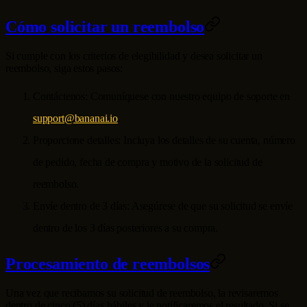
Cómo solicitar un reembolso
Si cumple con los criterios de elegibilidad y desea solicitar un
reembolso, siga estos pasos:
Contáctenos: Comuníquese con nuestro equipo de soporte en
support@bananai.io
.
Proporcione detalles: Incluya los detalles de su cuenta, número
de pedido, fecha de compra y motivo de la solicitud de
reembolso.
Envíe dentro de 3 días: Asegúrese de que su solicitud se envíe
dentro de los 3 días posteriores a su compra.
Procesamiento de reembolsos
Una vez que recibamos su solicitud de reembolso, la revisaremos
dentro de cinco (5) días hábiles y le notificaremos el resultado. Si se