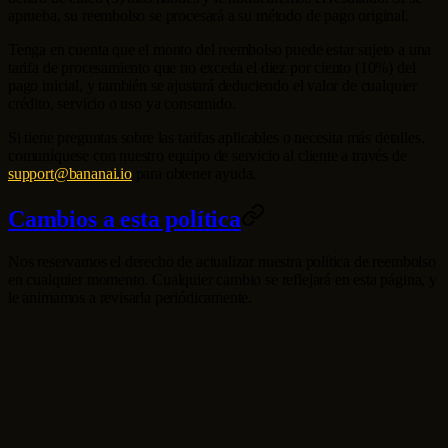
aprueba, su reembolso se procesará a su método de pago original.
Tenga en cuenta que el monto del reembolso puede estar sujeto a una
tarifa de procesamiento que no exceda el diez por ciento (10%) del
pago inicial, y también se ajustará deduciendo el valor de cualquier
crédito, servicio o uso ya consumido.
Si tiene preguntas sobre las tarifas aplicables o necesita más detalles,
comuníquese con nuestro equipo de servicio al cliente a través de
support@bananai.io
para obtener ayuda.
Cambios a esta política
Nos reservamos el derecho de actualizar nuestra política de reembolso
en cualquier momento. Cualquier cambio se reflejará en esta página, y
le animamos a revisarla periódicamente.