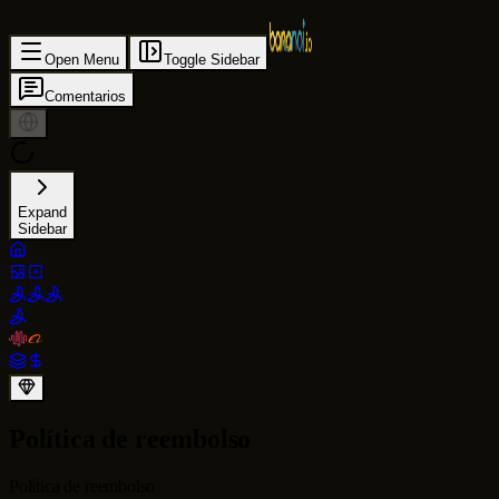
Open Menu
Toggle Sidebar
Comentarios
Expand
Sidebar
Política de reembolso
Política de reembolso