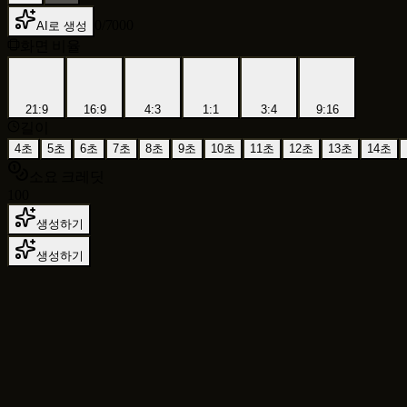
0
/
7000
AI로 생성
화면 비율
21:9
16:9
4:3
1:1
3:4
9:16
길이
4초
5초
6초
7초
8초
9초
10초
11초
12초
13초
14초
소요 크레딧
100
생성하기
생성하기
텍스트 투 비디오, 이미지 투 비디오, 숏폼