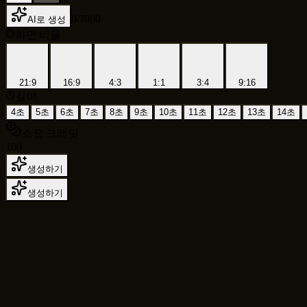
0
/
7000
AI로 생성
화면 비율
21:9
16:9
4:3
1:1
3:4
9:16
길이
4초
5초
6초
7초
8초
9초
10초
11초
12초
13초
14초
소요 크레딧
100
생성하기
생성하기
텍스트 투 비디오, 이미지 투 비디오, 숏폼