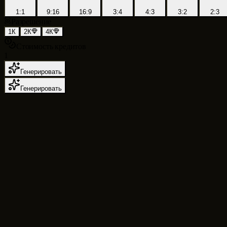
1:1
9:16
16:9
3:4
4:3
3:2
2:3
Разрешение
1К
2К
4К
Стоимость кредитов
1
Генерировать
Генерировать
Генератор изображений AI
для преобразо
фотографий