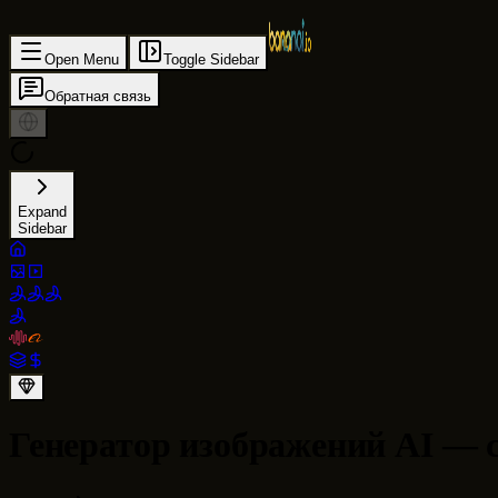
Open Menu
Toggle Sidebar
Обратная связь
Expand
Sidebar
Генератор изображений AI — с