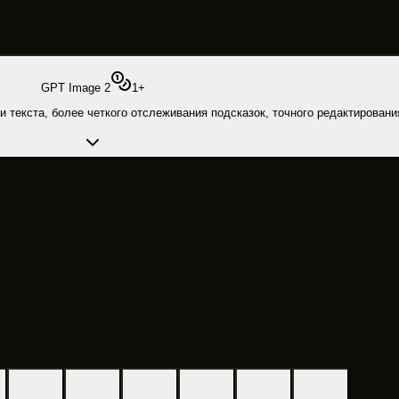
GPT Image 2
1
+
текста, более четкого отслеживания подсказок, точного редактировани