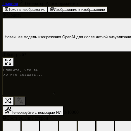
Главная
Генератор AI-изображений
Текст в изображение
Изображение к изображению
Модель
Новейшая модель изображения OpenAI для более четкой визуализации 
Быстрый
*
0
/
10000
Генерируйте с помощью ИИ
Соотношение сторон