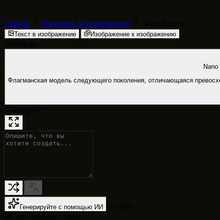
Главная
Генератор AI-изображений
Nano Banana 2
Текст в изображение
Изображение к изображению
Модель
Nano
Флагманская модель следующего поколения, отличающаяся превосхо
Быстрый
*
0
/
15000
Генерируйте с помощью ИИ
Соотношение сторон