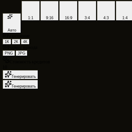
1:1
9:16
16:9
3:4
4:3
1:4
Авто
Разрешение
1К
2К
4К
Формат вывода
PNG
JPG
Стоимость кредитов
10
Генерировать
Генерировать
Nano Banana 2
против Nano Banana прот