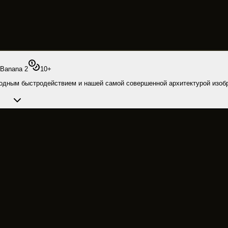
 Banana 2
10
+
дным быстродействием и нашей самой совершенной архитектурой изоб