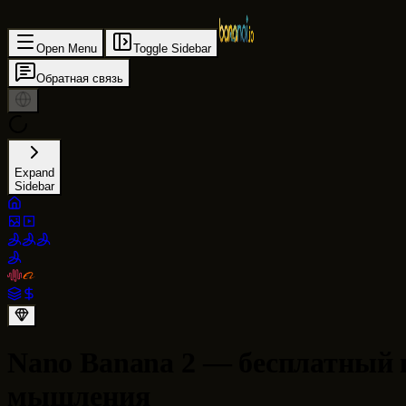
Open Menu
Toggle Sidebar
Обратная связь
Expand
Sidebar
Nano Banana 2 — бесплатный г
мышления