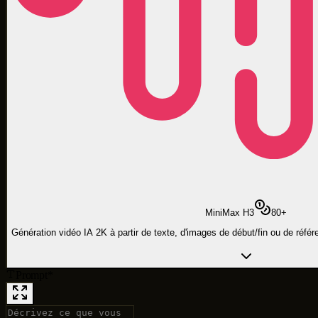
MiniMax H3
80
+
Génération vidéo IA 2K à partir de texte, d'images de début/fin ou de réf
Prompt
*