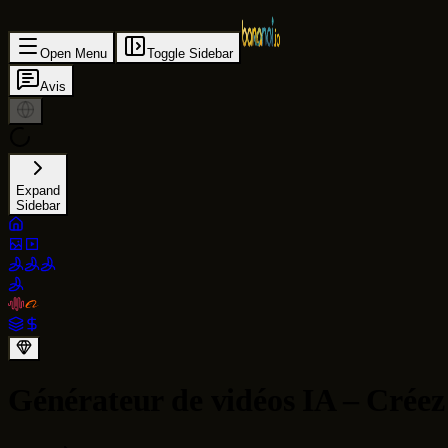
Open Menu
Toggle Sidebar
Avis
Expand
Sidebar
Générateur de vidéos IA – Créez 