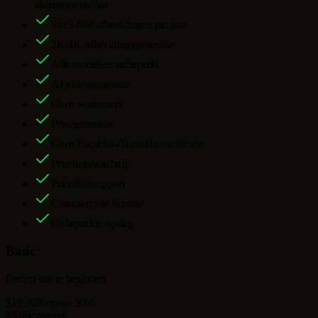
abonnementsjaar
Tot
3.600
afbeeldingen per jaar
2K/4K-afbeeldingsgeneratie
Alle modellen onbeperkt
AI-videogeneratie
Geen watermerk
Privégeneratie
Geen Captcha-/Turnstile-verificatie
Prioriteitswachtrij
Prioriteitssupport
Commerciële licentie
Onbeperkte opslag
Basic
Perfect om te beginnen
$19.99
Bespaar 50%
$9.99
/ maand