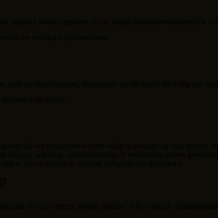
uw apparaat worden geplaatst en ons helpen gebruikersvoorkeuren te volg
eren en uw ervaring te personaliseren.
, zoals creditcardnummer, factuuradres en alle details die nodig zijn voo
iensten te faciliteren.
egevens die wij verzamelen worden veilig opgeslagen op onze servers, e
de toegang, wijziging, openbaarmaking of vernietiging van uw persoonli
ilig is, en wij kunnen de absolute veiligheid niet garanderen.
derszins over aan externe partijen, behalve in de volgende omstandighed