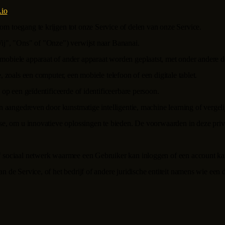
.io
.
m toegang te krijgen tot onze Service of delen van onze Service.
Wij", "Ons" of "Onze") verwijst naar
Bananai
.
mobiele apparaat of ander apparaat worden geplaatst, met onder andere d
, zoals een computer, een mobiele telefoon of een digitale tablet.
 op een geïdentificeerde of identificeerbare persoon.
en aangedreven door kunstmatige intelligentie, machine learning of verge
lyse, om u innovatieve oplossingen te bieden. De voorwaarden in deze pri
of sociaal netwerk waarmee een Gebruiker kan inloggen of een account k
n de Service, of het bedrijf of andere juridische entiteit namens wie een 