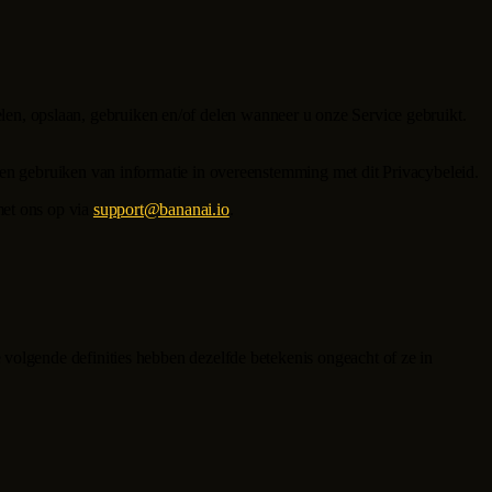
len, opslaan, gebruiken en/of delen wanneer u onze Service gebruikt.
 en gebruiken van informatie in overeenstemming met dit Privacybeleid.
met ons op via
support@bananai.io
.
volgende definities hebben dezelfde betekenis ongeacht of ze in