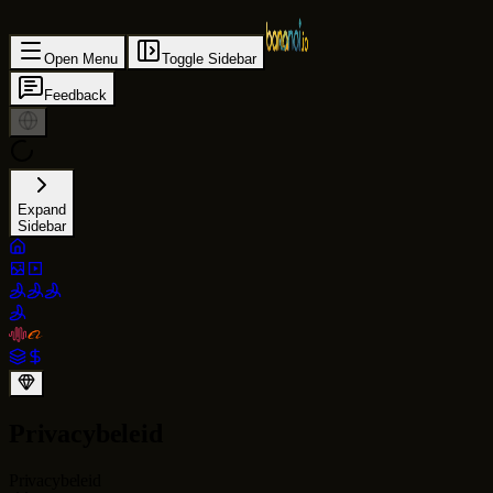
Open Menu
Toggle Sidebar
Feedback
Expand
Sidebar
Privacybeleid
Privacybeleid