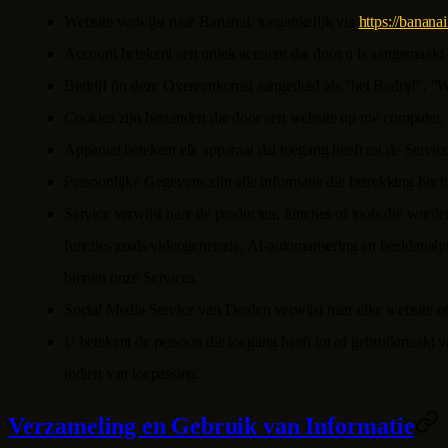
Website verwijst naar
Bananai
, toegankelijk via
https://bananai
Account betekent een uniek account dat door u is aangemaakt o
Bedrijf (in deze Overeenkomst aangeduid als "het Bedrijf", "
Cookies zijn bestanden die door een website op uw computer, 
Apparaat betekent elk apparaat dat toegang heeft tot de Service
Persoonlijke Gegevens zijn alle informatie die betrekking heeft
Service verwijst naar de producten, functies of tools die word
functies zoals videogeneratie, AI-automatisering en beeldana
binnen onze Services.
Social Media Service van Derden verwijst naar elke website 
U betekent de persoon die toegang heeft tot of gebruikmaakt va
indien van toepassing.
Verzameling en Gebruik van Informatie