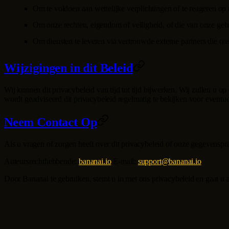
Om te voldoen aan wettelijke verplichtingen of te reageren op
Om onze rechten, eigendom of veiligheid, of die van onze geb
Om diensten te leveren via vertrouwde externe partners die o
Wijzigingen in dit Beleid
Wij kunnen dit privacybeleid van tijd tot tijd bijwerken. Wij zullen u 
wordt geadviseerd dit privacybeleid regelmatig te bekijken voor eventu
Neem Contact Op
Als u vragen of zorgen heeft over dit privacybeleid of onze gegevenspr
Auteursrechthebbende
:
bananai.io
E-mail
:
support@bananai.io
Door
Bananai
te gebruiken, stemt u in met ons privacybeleid en gaat u