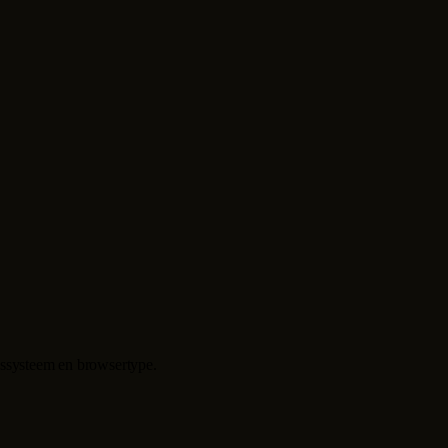
ngssysteem en browsertype.