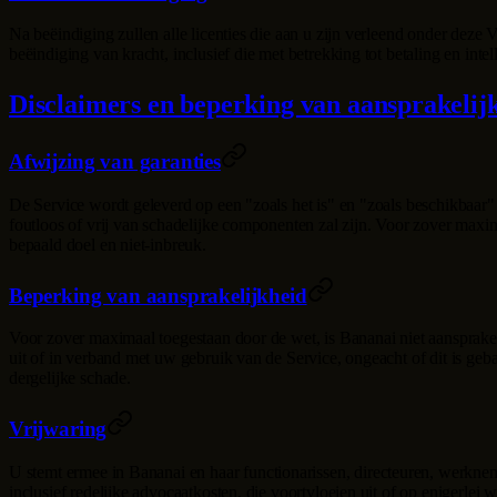
Na beëindiging zullen alle licenties die aan u zijn verleend onder dez
beëindiging van kracht, inclusief die met betrekking tot betaling en inte
Disclaimers en beperking van aansprakelij
Afwijzing van garanties
De Service wordt geleverd op een "zoals het is" en "zoals beschikbaar" b
foutloos of vrij van schadelijke componenten zal zijn. Voor zover maxi
bepaald doel en niet-inbreuk.
Beperking van aansprakelijkheid
Voor zover maximaal toegestaan door de wet, is
Bananai
niet aansprakel
uit of in verband met uw gebruik van de Service, ongeacht of dit is geba
dergelijke schade.
Vrijwaring
U stemt ermee in
Bananai
en haar functionarissen, directeuren, werknem
inclusief redelijke advocaatkosten, die voortvloeien uit of op eniger