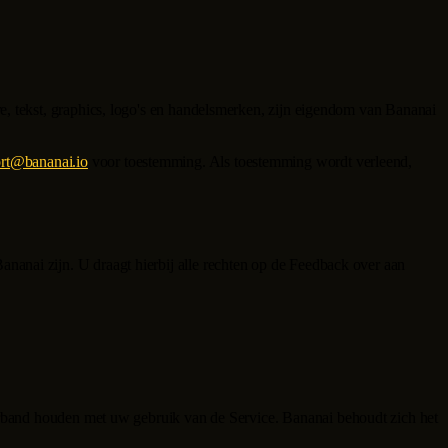
re, tekst, graphics, logo's en handelsmerken, zijn eigendom van
Bananai
rt@bananai.io
voor toestemming. Als toestemming wordt verleend,
Bananai
zijn. U draagt hierbij alle rechten op de Feedback over aan
verband houden met uw gebruik van de Service.
Bananai
behoudt zich het