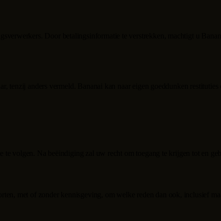
gsverwerkers. Door betalingsinformatie te verstrekken, machtigt u
Banan
aar, tenzij anders vermeld.
Bananai
kan naar eigen goeddunken restituties 
ite te volgen. Na beëindiging zal uw recht om toegang te krijgen tot en g
orten, met of zonder kennisgeving, om welke reden dan ook, inclusief ma