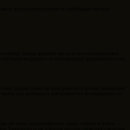
 staken. Alle opgebouwde rechten of verplichtingen blijven na
of wettelijk.
Bananai
garandeert niet dat de Service ononderbroken,
ar niet beperkt tot garanties van verkoopbaarheid, geschiktheid voor een
 schade, inclusief verlies van winst, gegevens of gebruik, voortvloeiend
theorie, zelfs als
Bananai
is geïnformeerd over de mogelijkheid van
gen alle claims, aansprakelijkheden, schade, verliezen en kosten,
n deze Voorwaarden of uw schending van enige intellectuele eigendoms-