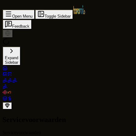
Open Menu
Toggle Sidebar
Feedback
Expand
Sidebar
Servicevoorwaarden
Servicevoorwaarden