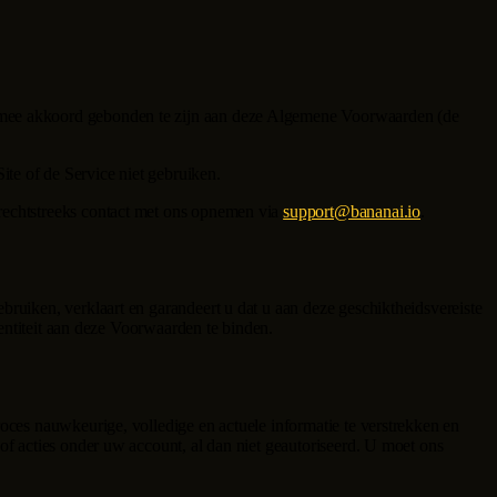
ermee akkoord gebonden te zijn aan deze Algemene Voorwaarden (de
te of de Service niet gebruiken.
 rechtstreeks contact met ons opnemen via
support@bananai.io
.
ruiken, verklaart en garandeert u dat u aan deze geschiktheidsvereiste
 entiteit aan deze Voorwaarden te binden.
oces nauwkeurige, volledige en actuele informatie te verstrekken en
of acties onder uw account, al dan niet geautoriseerd. U moet ons