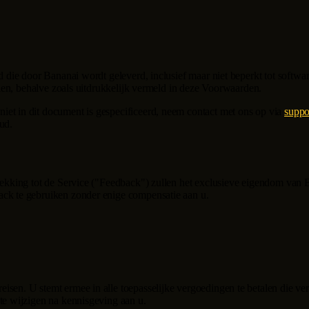
ud die door
Bananai
wordt geleverd, inclusief maar niet beperkt tot softwa
ialen, behalve zoals uitdrukkelijk vermeld in deze Voorwaarden.
iet in dit document is gespecificeerd, neem contact met ons op via
suppo
ud.
rekking tot de Service ("Feedback") zullen het exclusieve eigendom van
back te gebruiken zonder enige compensatie aan u.
eisen. U stemt ermee in alle toepasselijke vergoedingen te betalen die 
 te wijzigen na kennisgeving aan u.