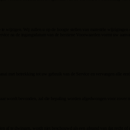
 te wijzigen. Wij zullen u op de hoogte stellen van materiële wijzigingen
Service na de ingangsdatum van de herziene Voorwaarden vormt uw aanva
anai
met betrekking tot uw gebruik van de Service en vervangen alle ee
aar wordt bevonden, zal die bepaling worden afgedwongen voor zover ma
n af te dwingen, wordt niet beschouwd als een afstand van dat recht of d