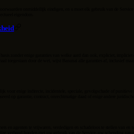
e Voorwaarden onmiddellijk eindigen, en u moet elk gebruik van de Service
llectueel eigendom.
kheid
asis zonder enige garanties van welke aard dan ook, expliciet, impliciet 
maal toegestaan door de wet, wijst
Bananai
alle garanties af, inclusief ma
ijk voor enige indirecte, incidentele, speciale, gevolgschade of punitieve
seerd op garantie, contract, onrechtmatige daad of enige andere juridische 
ers en agenten te vrijwaren, verdedigen en schadeloos te stellen van en te
lei wijze verband houden met uw gebruik van de Service, uw schending va