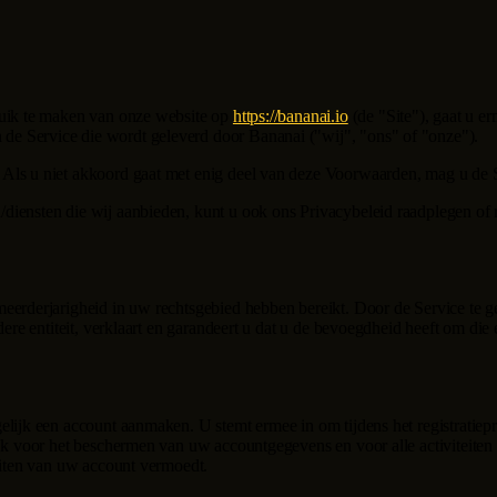
bruik te maken van onze website op
https://bananai.io
(de "Site"), gaat u 
 de Service die wordt geleverd door
Bananai
("wij", "ons" of "onze").
Als u niet akkoord gaat met enig deel van deze Voorwaarden, mag u de Si
diensten die wij aanbieden, kunt u ook ons Privacybeleid raadplegen of
eerderjarigheid in uw rechtsgebied hebben bereikt. Door de Service te geb
dere entiteit, verklaart en garandeert u dat u de bevoegdheid heeft om die
elijk een account aanmaken. U stemt ermee in om tijdens het registratiepr
jk voor het beschermen van uw accountgegevens en voor alle activiteiten 
teiten van uw account vermoedt.