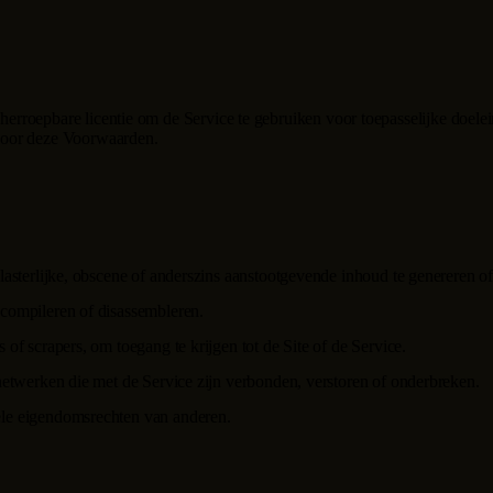
n herroepbare licentie om de Service te gebruiken voor toepasselijke do
s door deze Voorwaarden.
lasterlijke, obscene of anderszins aanstootgevende inhoud te genereren of
ecompileren of disassembleren.
 of scrapers, om toegang te krijgen tot de Site of de Service.
 netwerken die met de Service zijn verbonden, verstoren of onderbreken.
ele eigendomsrechten van anderen.