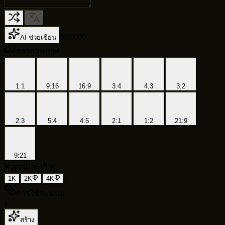
0
/
10000
AI ช่วยเขียน
อัตราส่วนภาพ
1:1
9:16
16:9
3:4
4:3
3:2
2:3
5:4
4:5
2:1
1:2
21:9
9:21
ความละเอียด
1K
2K
4K
การใช้คะแนน
1
สร้าง