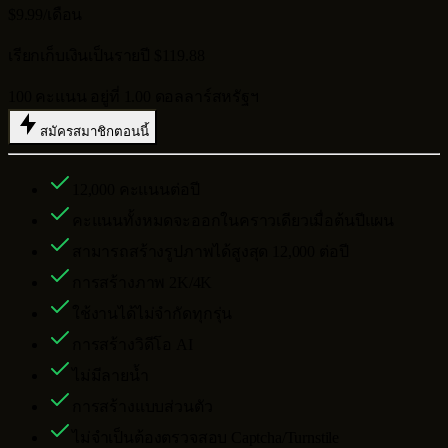
$9.99
/เดือน
เรียกเก็บเงินเป็นรายปี $119.88
100 คะแนน อยู่ที่ 1.00 ดอลลาร์สหรัฐฯ
สมัครสมาชิกตอนนี้
12,000
คะแนนต่อปี
คะแนนทั้งหมดจะออกในคราวเดียวเมื่อต้นปีแผน
สามารถสร้างรูปภาพได้สูงสุด
12,000
ต่อปี
การสร้างภาพ 2K/4K
ใช้งานได้ไม่จำกัดทุกรุ่น
การสร้างวิดีโอ AI
ไม่มีลายน้ำ
การสร้างแบบส่วนตัว
ไม่จำเป็นต้องตรวจสอบ Captcha/Turnstile