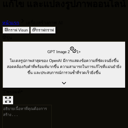
แก้ไข และแปลงรูปภาพออนไลน์
หน้าแรก
เครื่องสร้างภาพ AI
กราฟ Visun
กราฟกราฟ
รุ่น
GPT Image 2
1
+
โมเดลรูปภาพล่าสุดของ OpenAI มีการแสดงข้อความที่ชัดเจนยิ่งขึ้น
สอดคล้องกับคำที่พร้อมท์มากขึ้น ความสามารถในการแก้ไขที่แม่นยำยิ่ง
ขึ้น และประสบการณ์การวนซ้ำที่รวดเร็วยิ่งขึ้น
พรอมต์
*