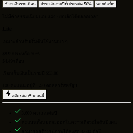
ชำระเงินรายเดือน
ชำระเงินรายปี
ประหยัด 50%
พอยต์แพ็ก
ไม่มีค่าธรรมเนียมแอบแฝง · ยกเลิกได้ตลอดเวลา
Lite
เหมาะสำหรับเริ่มต้นใช้งานเบา ๆ
$8.99
ประหยัด 50%
$4.49
/เดือน
เรียกเก็บเงินเป็นรายปี $53.88
100 คะแนน อยู่ที่ 1.50 ดอลลาร์สหรัฐฯ
สมัครสมาชิกตอนนี้
3,600
คะแนนต่อปี
คะแนนทั้งหมดจะออกในคราวเดียวเมื่อต้นปีแผน
สามารถสร้างรูปภาพได้สูงสุด
3,600
ต่อปี