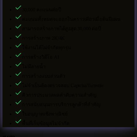
30,000
คะแนนต่อปี
คะแนนทั้งหมดจะออกในคราวเดียวเมื่อต้นปีแผน
สามารถสร้างภาพได้สูงสุด
30,000
ต่อปี
การสร้างภาพ 2K/4K
ใช้งานได้ไม่จำกัดทุกรุ่น
การสร้างวิดีโอ AI
ไม่มีลายน้ำ
การสร้างแบบส่วนตัว
ไม่จำเป็นต้องตรวจสอบ Captcha/Turnstile
คิวการประมวลผลลำดับความสำคัญ
การสนับสนุนการบริการลูกค้าที่สำคัญ
ใบอนุญาตเชิงพาณิชย์
พื้นที่เก็บข้อมูลไม่จำกัด