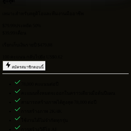
สูงสุด
เหมาะสำหรับสตูดิโอและทีมงานมืออาชีพ
$79.99
ประหยัด 50%
$39.99
/เดือน
เรียกเก็บเงินรายปี $479.88
100 คะแนน กลับไปยัง US$0.62
สมัครสมาชิกตอนนี้
78,000
คะแนนต่อปี
คะแนนทั้งหมดจะออกในคราวเดียวเมื่อต้นปีแผน
สามารถสร้างภาพได้สูงสุด
78,000
ต่อปี
การสร้างภาพ 2K/4K
ใช้งานได้ไม่จำกัดทุกรุ่น
การสร้างวิดีโอ AI