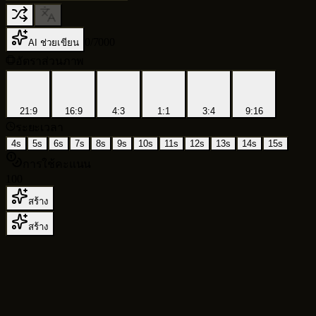
0
/
7000
AI ช่วยเขียน
อัตราส่วนภาพ
21:9
16:9
4:3
1:1
3:4
9:16
ระยะเวลา
4s
5s
6s
7s
8s
9s
10s
11s
12s
13s
14s
15s
การใช้คะแนน
100
สร้าง
สร้าง
เครื่องสร้างวิดีโอ AI
สำหรับการผลิต