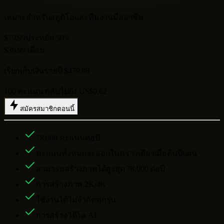
เหมาะสำหรับสตูดิโอและทีมงานมืออาชีพ
$79.99
ประหยัด 50%
$39.99
/เดือน
เรียกเก็บเงินรายปี $479.88
100 คะแนน กลับไปยัง US$0.62
สมัครสมาชิกตอนนี้
78,000
คะแนนต่อปี
คะแนนทั้งหมดจะออกในคราวเดียวเมื่อต้นปีแผน
สามารถสร้างภาพได้สูงสุด
78,000
ต่อปี
การสร้างภาพ 2K/4K
ใช้งานได้ไม่จำกัดทุกรุ่น
การสร้างวิดีโอ AI