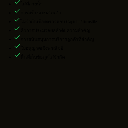
ไม่มีลายน้ำ
การสร้างแบบส่วนตัว
ไม่จำเป็นต้องตรวจสอบ Captcha/Turnstile
คิวการประมวลผลลำดับความสำคัญ
การสนับสนุนการบริการลูกค้าที่สำคัญ
ใบอนุญาตเชิงพาณิชย์
พื้นที่เก็บข้อมูลไม่จำกัด
คำถามที่พบบ่อยเกี่ยวกับโปรแกรมสร้าง
วิดีโอ AI
โปรแกรมสร้างวิดีโอ AI นี้สามารถสร้างอะไรได้บ้าง