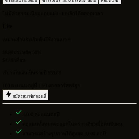
ชำระเงินรายเดือน
ชำระเงินรายปี
ประหยัด 50%
พอยต์แพ็ก
ไม่มีค่าธรรมเนียมแอบแฝง · ยกเลิกได้ตลอดเวลา
Lite
เหมาะสำหรับเริ่มต้นใช้งานเบา ๆ
$8.99
ประหยัด 50%
$4.49
/เดือน
เรียกเก็บเงินเป็นรายปี $53.88
100 คะแนน อยู่ที่ 1.50 ดอลลาร์สหรัฐฯ
สมัครสมาชิกตอนนี้
3,600
คะแนนต่อปี
คะแนนทั้งหมดจะออกในคราวเดียวเมื่อต้นปีแผน
สามารถสร้างรูปภาพได้สูงสุด
3,600
ต่อปี