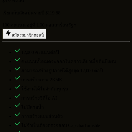
$9.99
/เดือน
เรียกเก็บเงินเป็นรายปี $119.88
100 คะแนน อยู่ที่ 1.00 ดอลลาร์สหรัฐฯ
สมัครสมาชิกตอนนี้
12,000
คะแนนต่อปี
คะแนนทั้งหมดจะออกในคราวเดียวเมื่อต้นปีแผน
สามารถสร้างรูปภาพได้สูงสุด
12,000
ต่อปี
การสร้างภาพ 2K/4K
ใช้งานได้ไม่จำกัดทุกรุ่น
การสร้างวิดีโอ AI
ไม่มีลายน้ำ
การสร้างแบบส่วนตัว
ไม่จำเป็นต้องตรวจสอบ Captcha/Turnstile