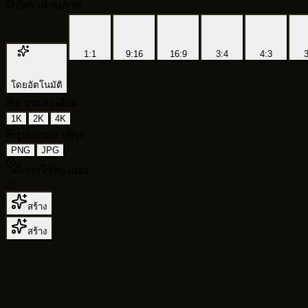
อัตราส่วนภาพ
1:1
9:16
16:9
3:4
4:3
3
โดยอัตโนมัติ
ความละเอียด
1K
2K
4K
รูปแบบเอาต์พุต
PNG
JPG
การใช้คะแนน
20
สร้าง
สร้าง
Nano Banana Pro
เทียบกับ Nano Banana 2 