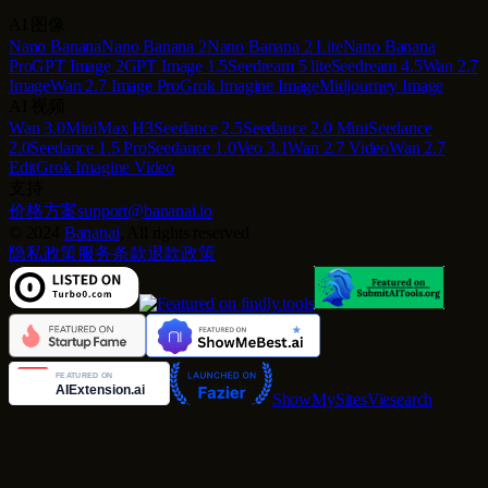
AI 图像
Nano Banana
Nano Banana 2
Nano Banana 2 Lite
Nano Banana
Pro
GPT Image 2
GPT Image 1.5
Seedream 5 lite
Seedream 4.5
Wan 2.7
Image
Wan 2.7 Image Pro
Grok Imagine Image
Midjourney Image
AI 视频
Wan 3.0
MiniMax H3
Seedance 2.5
Seedance 2.0 Mini
Seedance
2.0
Seedance 1.5 Pro
Seedance 1.0
Veo 3.1
Wan 2.7 Video
Wan 2.7
Edit
Grok Imagine Video
支持
价格方案
support@bananai.io
©
2024
Bananai
, All rights reserved
隐私政策
服务条款
退款政策
ShowMySites
Viesearch