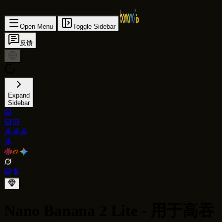
Open Menu
Toggle Sidebar
反馈
Expand
Sidebar
Nano Banana 2 Lite - 用于高吞