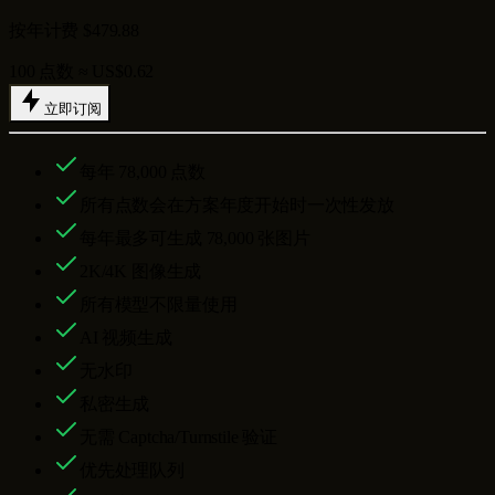
按年计费 $479.88
100 点数 ≈ US$0.62
立即订阅
每年
78,000
点数
所有点数会在方案年度开始时一次性发放
每年最多可生成
78,000
张图片
2K/4K 图像生成
所有模型不限量使用
AI 视频生成
无水印
私密生成
无需 Captcha/Turnstile 验证
优先处理队列