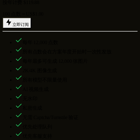
按年计费 $119.88
100 点数 ≈ US$1.00
立即订阅
每年
12,000
点数
所有点数会在方案年度开始时一次性发放
每年最多可生成
12,000
张图片
2K/4K 图像生成
所有模型不限量使用
AI 视频生成
无水印
私密生成
无需 Captcha/Turnstile 验证
优先处理队列
优先客服支持