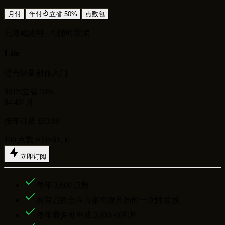
月付
年付
立省 50%
点数包
无隐藏费用 · 可随时取消
Lite
适合轻量创作入门
$8.99
立省 50%
$4.49
/ 月
按年计费 $53.88
100 点数 ≈ US$1.50
立即订阅
每年
3,600
点数
所有点数会在方案年度开始时一次性发放
每年最多可生成
3,600
张图片