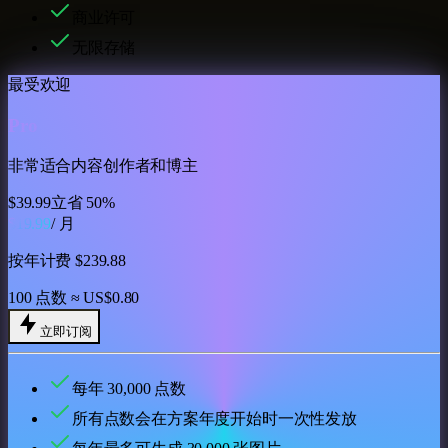
商业许可
无限存储
最受欢迎
Pro
非常适合内容创作者和博主
$39.99
立省 50%
$19.99
/ 月
按年计费 $239.88
100 点数 ≈ US$0.80
立即订阅
每年
30,000
点数
所有点数会在方案年度开始时一次性发放