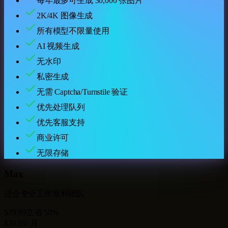
每年最多可生成
30,000
张图片
2K/4K 图像生成
所有模型不限量使用
AI 视频生成
无水印
私密生成
无需 Captcha/Turnstile 验证
优先处理队列
优先客服支持
商业许可
无限存储
Max
适合专业工作室和团队
$79.99
立省 50%
$39.99
/ 月