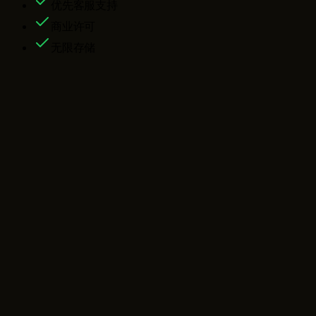
优先客服支持
商业许可
无限存储
Nano Banana 2 Lite — 常见问题
什么是 nano banana 2 lite？
nano banana 2 lite 有多快？
nano banana 2 lite 最适合什么？